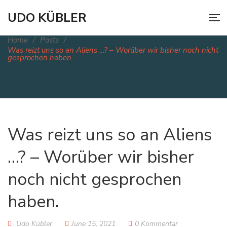
Udos Sci-Fi Blog
UDO KÜBLER
Home
/
Posts
/
Was reizt uns so an Aliens …? – Worüber wir bisher noch nicht
gesprochen haben.
Was reizt uns so an Aliens
…? – Worüber wir bisher
noch nicht gesprochen
haben.
Udo Kübler
June 15, 2021
0 Kommentar