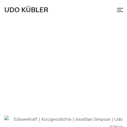
UDO KÜBLER
IM SPACE PORT VON PUERTO
ALCÚDIA GEHT ES HOCH HER …
»Wem glaubt du denn
zu sein, du kleinem,
dummem Arschloch?«