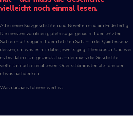
vielleicht noch einmal lesen.
Alle meine Kurzgeschichten und Novellen sind am Ende fertig.
Die meisten von ihnen gipfeln sogar genau mit den letzten
Sätzen – oft sogar mit dem letzten Satz – in der Quintessenz
dessen, um was es mir dabei jeweils ging. Thematisch. Und wer
es bis dahin nicht gecheckt hat – der muss die Geschichte
vielleicht noch einmal lesen. Oder schlimmstenfalls darüber
etwas nachdenken.
Was durchaus lohnenswert ist.