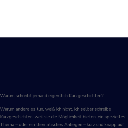
Warum schreibt jemand eigentlich Kurzgeschichten?
Warum andere es tun, weiß ich nicht. Ich selber schreibe
Kurzgeschichten, weil sie die Möglichkeit bieten, ein spezielles
Thema – oder ein thematisches Anliegen – kurz und knapp auf