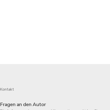
Die Geschichte wird erzählt, um des Erzählens willen.
Mainstream ist diese Trilogie wahrhaftig nicht. Eher etwas für
Liebhaber ganz eigener Geschmacksrichtungen …
Kontakt
Fragen an den Autor