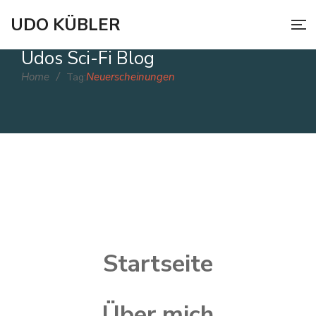
UDO KÜBLER
Udos Sci-Fi Blog
Home
/
Neuerscheinungen
Tag:
July 2, 2021
Startseite
Ereignisse werfen ihre Schatten voraus
… – Worüber wir bisher noch nicht
gesprochen haben.
Über mich