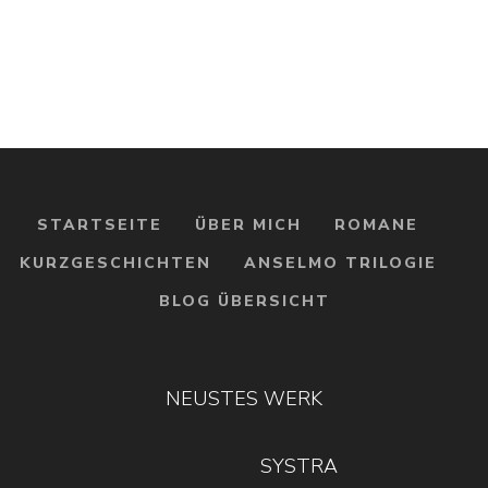
Wer jemals etwas nicht nur für sich selbst und möglichst im
Geheimen gemacht hat, weiß von was ich spreche: Kritik
kann manchmal ganz schön unter die Haut gehen. Manchmal
sogar, […]
STARTSEITE
ÜBER MICH
ROMANE
KURZGESCHICHTEN
ANSELMO TRILOGIE
BLOG ÜBERSICHT
NEUSTES WERK
SYSTRA