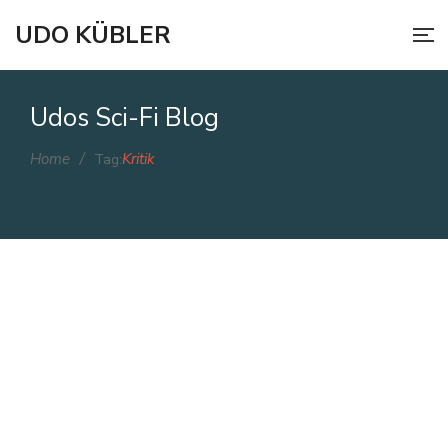
UDO KÜBLER
Udos Sci-Fi Blog
Home
/
Kritik
Tag:
November 7, 2021
Die Sache mit der Kritik …